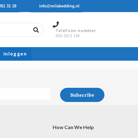
261 31 18
info@milabedding.nl
Telefoon nummer
010 2613 118
Inloggen
How Can We Help