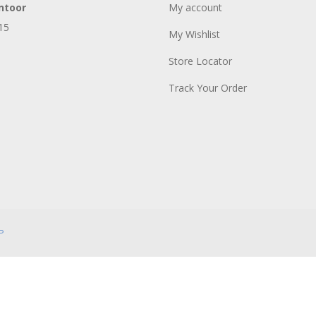
ntoor
My account
15
My Wishlist
Store Locator
Track Your Order
P