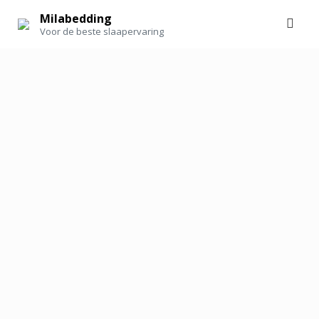
Skip
Milabedding
to
Voor de beste slaapervaring
content