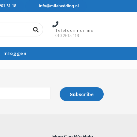
261 31 18
info@milabedding.nl
Telefoon nummer
010 2613 118
Inloggen
How Can We Help