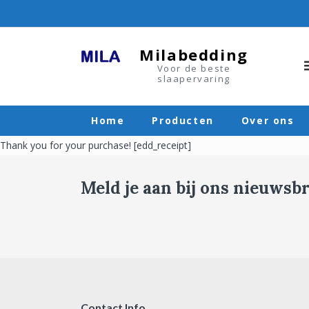
Skip
to
content
Milabedding
Voor de beste
slaapervaring
Home
Producten
Over ons
Thank you for your purchase! [edd_receipt]
Meld je aan bij ons nieuwsbr
Contact Info