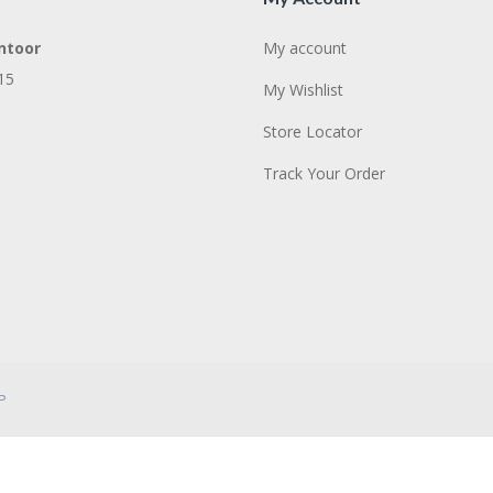
ntoor
My account
15
My Wishlist
Store Locator
Track Your Order
P